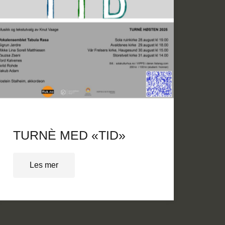
TURNÈ MED «TID»
Les mer