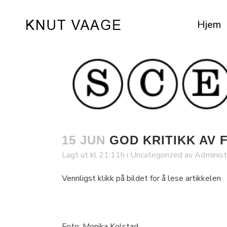
Hjem
15 JUN
GOD KRITIKK AV 
Lagt ut kl 21:11h
i
Uncategorized
av
Administ
Vennligst klikk på bildet for å lese artikkelen
Foto: Monika Kolstad