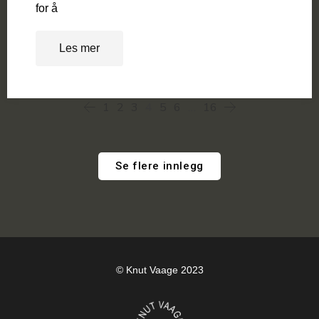
for å
Les mer
1
2
3
4
5
6
…
16
Se flere innlegg
© Knut Vaage 2023