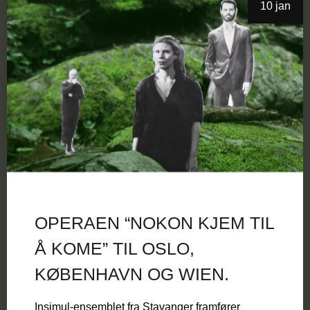
10 jan
OPERAEN “NOKON KJEM TIL
Å KOME” TIL OSLO,
KØBENHAVN OG WIEN.
Insimul-ensemblet fra Stavanger framfører