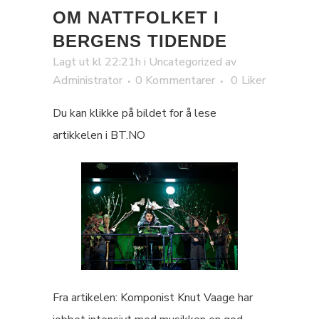
OM NATTFOLKET I
BERGENS TIDENDE
Lagt ut kl 22:21h
i
Uncategorized
av
Administrator
0 Kommentarer
0
Liker
Du kan klikke på bildet for å lese
artikkelen i BT.NO
Fra artikelen: Komponist Knut Vaage har