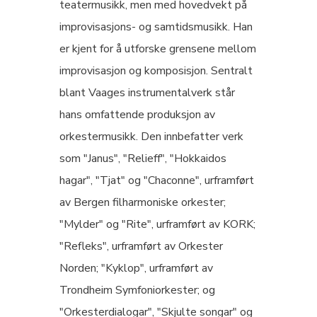
teatermusikk, men med hovedvekt på
improvisasjons- og samtidsmusikk. Han
er kjent for å utforske grensene mellom
improvisasjon og komposisjon. Sentralt
blant Vaages instrumentalverk står
hans omfattende produksjon av
orkestermusikk. Den innbefatter verk
som "Janus", "Relieff", "Hokkaidos
hagar", "Tjat" og "Chaconne", urframført
av Bergen filharmoniske orkester;
"Mylder" og "Rite", urframført av KORK;
"Refleks", urframført av Orkester
Norden; "Kyklop", urframført av
Trondheim Symfoniorkester; og
"Orkesterdialogar", "Skjulte songar" og