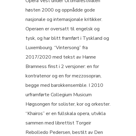
Opera Vest under Ultimafestivalen
høsten 2000 og oppnådde gode
nasjonale og internasjonale kritikker.
Operaen er oversatt til engelsk og
tysk, og har blitt framført i Tyskland og
Luxembourg. “Vintersong” fra
2017/2020 med tekst av Hanne
Bramness finst i 2 versjoner: en for
kontratenor og en for mezzosopran,
begge med barokkensemble. I 2010
urframførte Collegium Musicum
Høgsongen for solister, kor og orkester.
“Khairos” er en fullskala opera, utvikla
sammen med librettist Torgeir
Rebolledo Pedersen, bestilt av Den