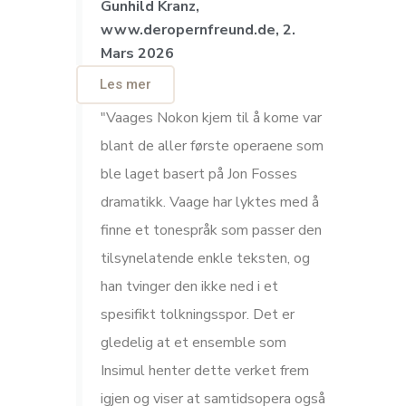
Gunhild Kranz,
www.deropernfreund.de, 2.
Mars 2026
Les mer
"Vaages Nokon kjem til å kome var
blant de aller første operaene som
ble laget basert på Jon Fosses
dramatikk. Vaage har lyktes med å
finne et tonespråk som passer den
tilsynelatende enkle teksten, og
han tvinger den ikke ned i et
spesifikt tolkningsspor. Det er
gledelig at et ensemble som
Insimul henter dette verket frem
igjen og viser at samtidsopera også