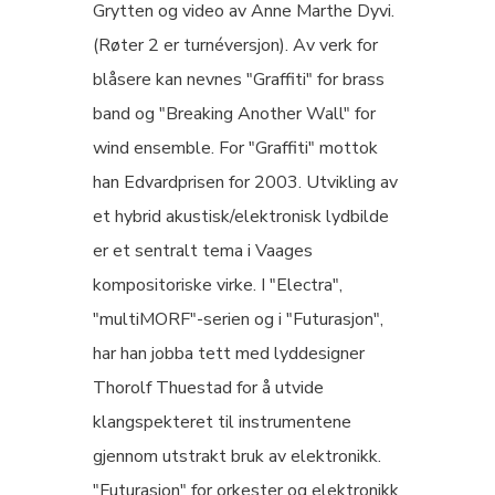
Grytten og video av Anne Marthe Dyvi.
(Røter 2 er turnéversjon). Av verk for
blåsere kan nevnes "Graffiti" for brass
band og "Breaking Another Wall" for
wind ensemble. For "Graffiti" mottok
han Edvardprisen for 2003. Utvikling av
et hybrid akustisk/elektronisk lydbilde
er et sentralt tema i Vaages
kompositoriske virke. I "Electra",
"multiMORF"-serien og i "Futurasjon",
har han jobba tett med lyddesigner
Thorolf Thuestad for å utvide
klangspekteret til instrumentene
gjennom utstrakt bruk av elektronikk.
"Futurasjon" for orkester og elektronikk