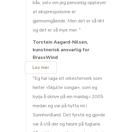
bås, selv om jeg personlig opplever
at ekspresjonisme er
gjennomgående. Men det er så rikt
og det er så mye mer. "
Torstein Aagard-Nilsen,
kunstnerisk ansvarlig for
BrassWind
Les mer
"Eg har laga eit orkesterverk som
heiter «Skjulte songar», som eg
byrja å skrive på ein maidag i 2005
medan eg var på hytta mi i
Sunnhordland. Det fyrste eg gjorde
var å stå der og høyre på fuglane.