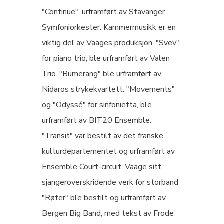
"Continue", urframført av Stavanger
Symfoniorkester. Kammermusikk er en
viktig del av Vaages produksjon. "Svev"
for piano trio, ble urframført av Valen
Trio. "Bumerang" ble urframført av
Nidaros strykekvartett. "Movements"
og "Odyssé" for sinfonietta, ble
urframført av BIT20 Ensemble.
"Transit" var bestilt av det franske
kulturdepartementet og urframført av
Ensemble Court-circuit. Vaage sitt
sjangeroverskridende verk for storband
"Røter" ble bestilt og urframført av
Bergen Big Band, med tekst av Frode