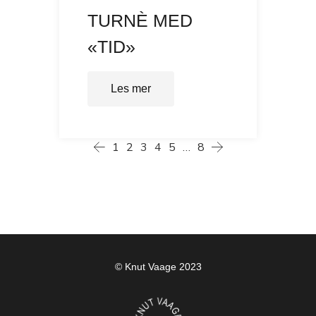
TURNÈ MED
«TID»
Les mer
1
2
3
4
5
…
8
© Knut Vaage 2023