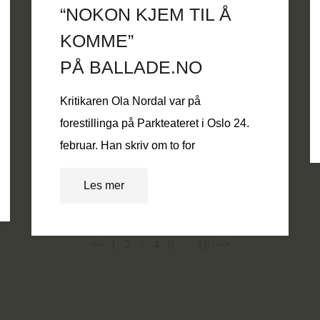
“NOKON KJEM TIL Å
KOMME”
PÅ BALLADE.NO
Kritikaren Ola Nordal var på
forestillinga på Parkteateret i Oslo 24.
februar. Han skriv om to for
Les mer
1
2
3
4
5
…
16