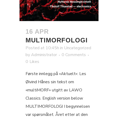
16 APR
MULTIMORFOLOGI
Posted at 10:45h
in
Uncategorized
by
Administrator
0 Comments
0
Likes
Første innlegg på «Aktuelt»: Les
Øivind Hånes sin tekst om
«multiMORF» utgitt av LAWO
Classics. English version below
MULTIMORFOLOGI I begynnelsen
var spørsmålet. Året etter at den