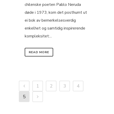
chilenske poeten Pablo Neruda
døde i 1973, kom det posthumt ut
ei bok av bemerkelsesverdig
enkelhet og samtidig inspirerende
kompleksitet:...
READ MORE
1
2
3
4
5