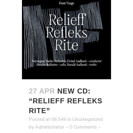
27 APR
NEW CD:
“RELIEFF REFLEKS
RITE”
Posted at 06:54h
in
Uncategorized
by
Administrator
0 Comments