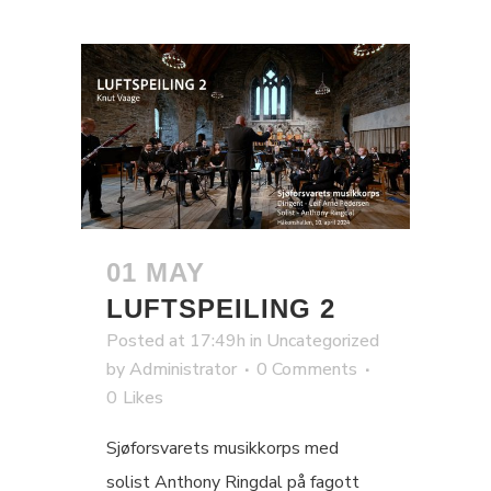
01 MAY
LUFTSPEILING 2
Posted at 17:49h
in
Uncategorized
by
Administrator
0 Comments
0
Likes
Sjøforsvarets musikkorps med
solist Anthony Ringdal på fagott