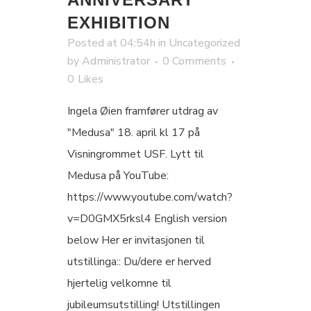
EXHIBITION
Posted at 04:54h
in
Uncategorized
by
Administrator
0 Comments
0
Likes
Ingela Øien framfører utdrag av
"Medusa" 18. april kl 17 på
Visningrommet USF. Lytt til
Medusa på YouTube:
https://www.youtube.com/watch?
v=D0GMX5rksl4 English version
below Her er invitasjonen til
utstillinga:: Du/dere er herved
hjertelig velkomne til
jubileumsutstilling! Utstillingen