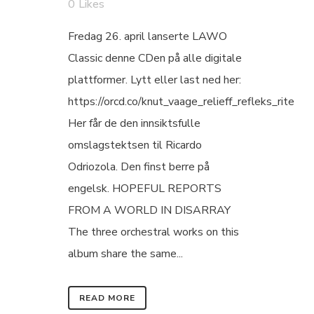
0
Likes
Fredag 26. april lanserte LAWO
Classic denne CDen på alle digitale
plattformer. Lytt eller last ned her:
https://orcd.co/knut_vaage_relieff_refleks_rite
Her får de den innsiktsfulle
omslagstektsen til Ricardo
Odriozola. Den finst berre på
engelsk. HOPEFUL REPORTS
FROM A WORLD IN DISARRAY
The three orchestral works on this
album share the same...
READ MORE