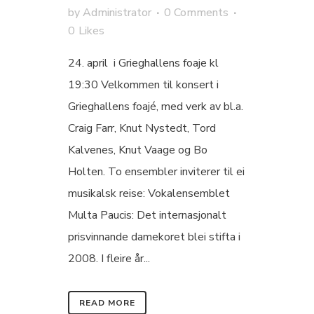
by
Administrator
0 Comments
0
Likes
24. april i Grieghallens foaje kl
19:30 Velkommen til konsert i
Grieghallens foajé, med verk av bl.a.
Craig Farr, Knut Nystedt, Tord
Kalvenes, Knut Vaage og Bo
Holten. To ensembler inviterer til ei
musikalsk reise: Vokalensemblet
Multa Paucis: Det internasjonalt
prisvinnande damekoret blei stifta i
2008. I fleire år...
READ MORE