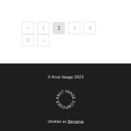
1
2
3
4
5
© Knut Vaage 2023
Utviklet av
Bergøya