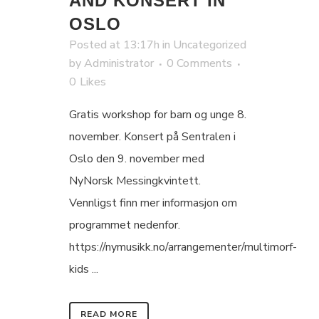
AND KONSERT IN
OSLO
Posted at 13:17h
in
Uncategorized
by
Administrator
0 Comments
0
Likes
Gratis workshop for barn og unge 8.
november. Konsert på Sentralen i
Oslo den 9. november med
NyNorsk Messingkvintett.
Vennligst finn mer informasjon om
programmet nedenfor.
https://nymusikk.no/arrangementer/multimorf-
kids ...
READ MORE