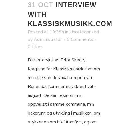
31 OCT
INTERVIEW
WITH
KLASSISKMUSIKK.COM
Posted at 19:39h
in
Uncategorized
by
Administrator
0 Comments
0
Likes
Blei intervjua av Brita Skogly
Kraglund for Klassiskmusikk.com om
mi rolle som festivalkomponist i
Rosendal Kammermusikkfestival i
august. De kan lesa om min
oppvekst i samme kommune, min
bakgrunn og utvikling i musikken, om
stykkene som blei framført, og om