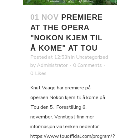
01 NOV
PREMIERE
AT THE OPERA
"NOKON KJEM TIL
Å KOME" AT TOU
Posted at 12:53h
in
Uncategorized
by
Administrator
0 Comments
0
Likes
Knut Vaage har premiere på
operaen Nokon kjem til å kome på
Tou den 5. Forestilling 6.
november. Vennligst finn mer
informasjon via lenken nedenfor:
https://www.touofficial.com/program/?