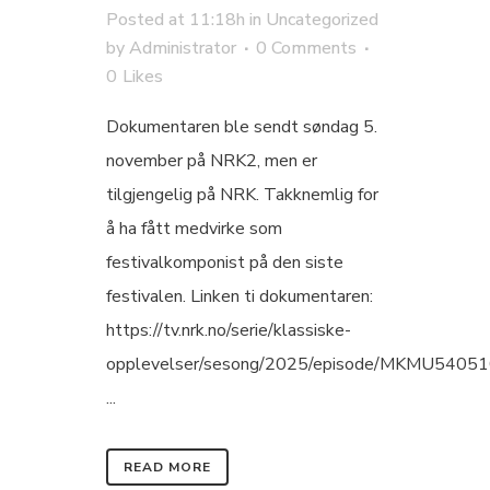
Posted at 11:18h
in
Uncategorized
by
Administrator
0 Comments
0
Likes
Dokumentaren ble sendt søndag 5.
november på NRK2, men er
tilgjengelig på NRK. Takknemlig for
å ha fått medvirke som
festivalkomponist på den siste
festivalen. Linken ti dokumentaren:
https://tv.nrk.no/serie/klassiske-
opplevelser/sesong/2025/episode/MKMU5405
...
READ MORE