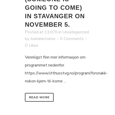
GOING TO COME)
IN STAVANGER ON
NOVEMBER 5.
Posted at 13:07h
in
Uncategorized
by
Administrator
0 Comments
0
Likes
Vennligst finn mer informasjon om
programmet nedenfor.
https://www.litthusstvg.no/program/forsnakk-
nokon-kjem-til-kome ...
READ MORE