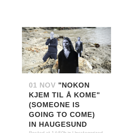
01 NOV
"NOKON
KJEM TIL Å KOME"
(SOMEONE IS
GOING TO COME)
IN HAUGESUND
Posted at 14:50h
in
Uncategorized