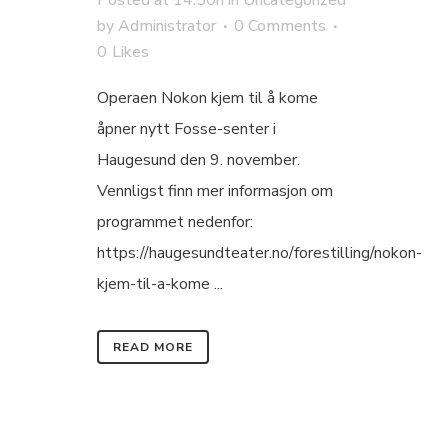
by
Administrator
0 Comments
0
Likes
Operaen Nokon kjem til å kome
åpner nytt Fosse-senter i
Haugesund den 9. november.
Vennligst finn mer informasjon om
programmet nedenfor:
https://haugesundteater.no/forestilling/nokon-
kjem-til-a-kome ...
READ MORE