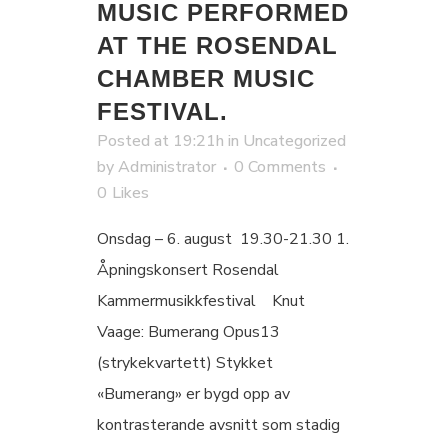
MUSIC PERFORMED
AT THE ROSENDAL
CHAMBER MUSIC
FESTIVAL.
Posted at 19:21h
in
Uncategorized
by
Administrator
0 Comments
0
Likes
Onsdag – 6. august 19.30-21.30 1.
Åpningskonsert Rosendal
Kammermusikkfestival Knut
Vaage: Bumerang Opus13
(strykekvartett) Stykket
«Bumerang» er bygd opp av
kontrasterande avsnitt som stadig