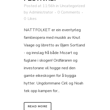
Posted at 11:56h
in
Uncategorized
by
Administrator
0 Comments
0
Likes
NATTFOLKET er ein eventyrleg
familieopera med musikk av Knut
Vaage og libretto av Bjørn Sortland
- og innslag frå både Mozart og
fuglane i skogen! Ordføraren og
investorane vil hogge ned den
gamle eikeskogen for å byggja
hytter. Ungdommane Ciril og Noah
tek opp kampen for...
READ MORE