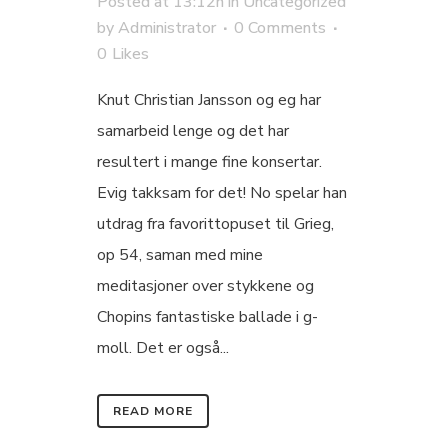
Posted at 13:12h
in
Uncategorized
by
Administrator
0 Comments
0
Likes
Knut Christian Jansson og eg har
samarbeid lenge og det har
resultert i mange fine konsertar.
Evig takksam for det! No spelar han
utdrag fra favorittopuset til Grieg,
op 54, saman med mine
meditasjoner over stykkene og
Chopins fantastiske ballade i g-
moll. Det er også...
READ MORE