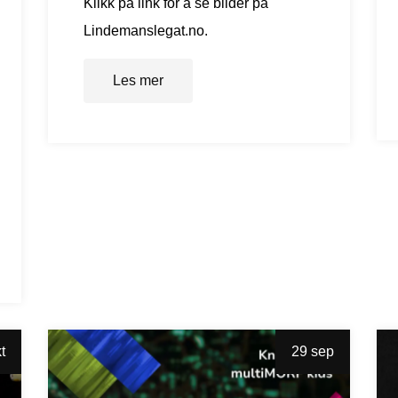
Klikk på link for å se bilder på
Lindemanslegat.no.
Les mer
t
29 sep