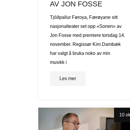
AV JON FOSSE
Tjóðpallur Føroya, Færøyane sitt
nasjonalteater set opp «Sonen» av
Jon Fosse med premiere torsdag 14.
november. Regissør Kim Dambæk
har valgt å bruka noko av min
musikk i
Les mer
10 ok