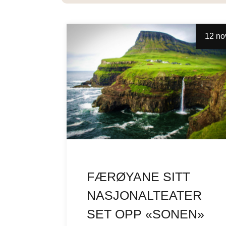
12 no
FÆRØYANE SITT
NASJONALTEATER
SET OPP «SONEN»