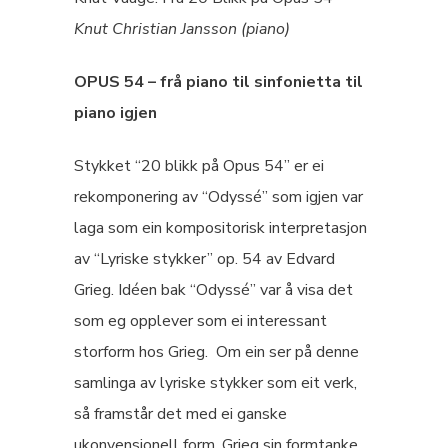
Knut Christian Jansson (piano)
OPUS 54 – frå piano til sinfonietta til
piano igjen
Stykket “20 blikk på Opus 54” er ei
rekomponering av “Odyssé” som igjen var
laga som ein kompositorisk interpretasjon
av “Lyriske stykker” op. 54 av Edvard
Grieg. Idéen bak “Odyssé” var å visa det
som eg opplever som ei interessant
storform hos Grieg. Om ein ser på denne
samlinga av lyriske stykker som eit verk,
så framstår det med ei ganske
ukonvensjonell form. Grieg sin formtanke