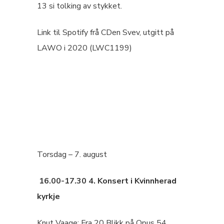
13 si tolking av stykket.
Link til Spotify frå CDen Svev, utgitt på
LAWO i 2020 (LWC1199)
Torsdag – 7. august
16.00-17.30
4. Konsert i Kvinnherad
kyrkje
Knut Vaage: Fra 20 Blikk på Opus 54