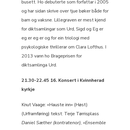
busett. Ho debuterte som forfattar i 2005
og har sidan skrive over tjue bøker både for
barn og vaksne. Lillegraven er mest kjend
for diktsamlingar som Urd, Sigd og Eg er
eg er eg er og for ein triologi med
psykologiske thrillerar om Clara Lofthus. I
2013 vann ho Brageprisen for
diktsamlinga Urd.
21.30-22.45
16. Konsert i Kvinnherad
kyrkje
Knut Vaage: «Hauste inn» (Høst)
(Urframføring) tekst: Terje Tørrisplass
Daniel Sæther (kontratenor), «Ensemble