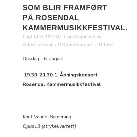
SOM BLIR FRAMFØRT
PÅ ROSENDAL
KAMMERMUSIKKFESTIVAL.
Lagt ut kl 19:21h
i
Uncategorized
av
Administrator
0 Kommentarer
0
Liker
Onsdag – 6. august
19.30-21.30
1. Åpningskonsert
Rosendal Kammermusikkfestival
Knut Vaage: Bumerang
Opus13 (strykekvartett)