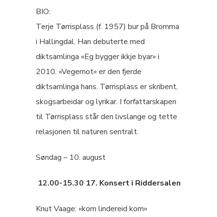
BIO:
Terje Tørrisplass (f. 1957) bur på Bromma
i Hallingdal. Han debuterte med
diktsamlinga «Eg bygger ikkje byar» i
2010. «Vegemot» er den fjerde
diktsamlinga hans. Tørrisplass er skribent,
skogsarbeidar og lyrikar. I forfattarskapen
til Tørrisplass står den livslange og tette
relasjonen til naturen sentralt.
Søndag – 10. august
12.00-15.30
17. Konsert i Riddersalen
Knut Vaage: «kom lindereid kom»