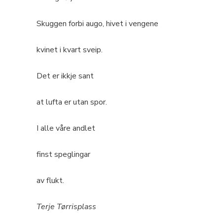
Skuggen forbi augo, hivet i vengene
kvinet i kvart sveip.
Det er ikkje sant
at lufta er utan spor.
I alle våre andlet
finst speglingar
av flukt.
Terje Tørrisplass