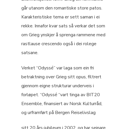
går utanom den romantiske store patos.
Karakteristiske tema er sett saman i ei
rekke. Innafor kvar sats så verkar det som
om Grieg ynskjer å sprenga rammene med
rastlause crescendo også i dei rolege
satsane.
Verket “Odyssé” var laga som ein fri
betraktning over Grieg sitt opus, filtrert
gjennom eigne strukturar underveis i
forløpet. “Odyssé “vart tinga av BIT20
Ensemble, finansiert av Norsk Kulturråd,
og urframført på Bergen Reiselivslag
sitt 20 års-jubileum i 2002, og har seinare