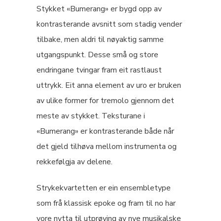
Stykket «Bumerang» er bygd opp av
kontrasterande avsnitt som stadig vender
tilbake, men aldri til nøyaktig samme
utgangspunkt. Desse små og store
endringane tvingar fram eit rastlaust
uttrykk. Eit anna element av uro er bruken
av ulike former for tremolo gjennom det
meste av stykket. Teksturane i
«Bumerang» er kontrasterande både når
det gjeld tilhøva mellom instrumenta og
rekkefølgja av delene.
Strykekvartetten er ein ensembletype
som frå klassisk epoke og fram til no har
vore nytta til utprøving av nye musikalske