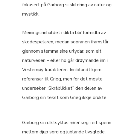
fokusert på Garborg si skildring av natur og
mystikk.
Meiningsinnhaldet i dikta blir formidla av
skodespelaren, medan sopranen framstår,
gjennom stemma sine urlydar, som eit
naturvesen – eller ho går drøymande inn i
Veslemøy-karakteren. Inniblandt kjem
referansar til Grieg, men for det meste
undersøker “Skråblikket” den delen av
Garborg sin tekst som Grieg ikkje brukte.
Garborg sin diktsyklus rører seg i eit spenn
mellom djup sorg og jublande livsglede.