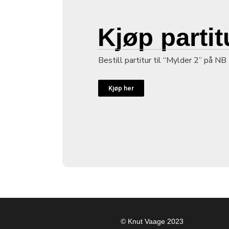
Kjøp partit
Bestill partitur til “Mylder 2” på NB
Kjøp her
© Knut Vaage 2023