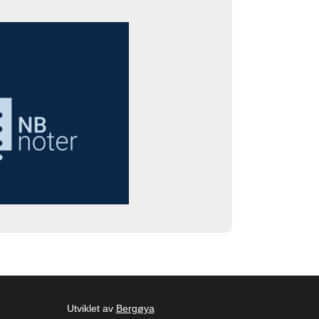
Utviklet av
Bergøya