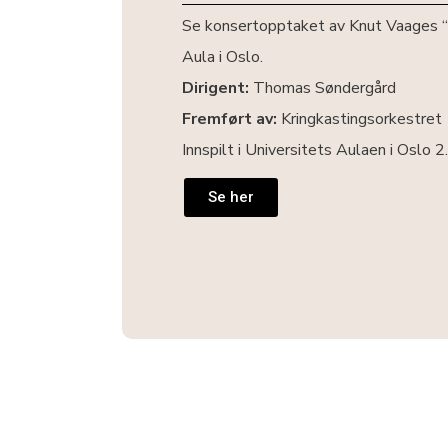
Se konsertopptaket av Knut Vaages “M
Aula i Oslo.
Dirigent:
Thomas Søndergård
Fremført av:
Kringkastingsorkestret
Innspilt i Universitets Aulaen i Oslo 
Se her