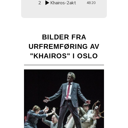
2
Khairos-2akt
48:20
BILDER FRA
URFREMFØRING AV
"KHAIROS" I OSLO