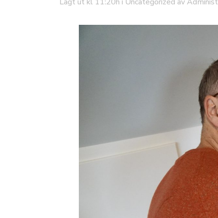
Lagt ut kl 11:20h
i
Uncategorized
av
Administ