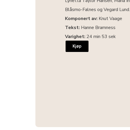
Lynetta Taylor Hansen, Maria I
Blåsmo-Falnes og Vegard Lund
Komponert av:
Knut Vaage
Tekst:
Hanne Bramness
Varighet:
24 min 53 sek
Kjøp