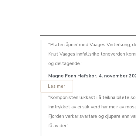
"Platen åpner med Vaages Vintersong, de
Knut Vaages innfallsrike toneverden komm
og deltagende."
Magne Fonn Hafskor, 4. november 20
Les mer
"Komponisten lukkast i å teikna bilete som
Inntrykket av ei slik verd har meir av mosa
Fjorden verkar svartare og djupare enn va
få av dei."