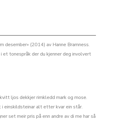
ok om desember» (2014) av Hanne Bramness.
i et tonespråk der du kjenner deg involvert
åkvitt ljos dekkjer rimkledd mark og mose.
 einskildsteinar alt etter kvar ein står.
ner set meir pris på enn andre av di me har så