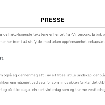
PRESSE
r de haiku-lignende tekstene er hentet fra «Vintersong: Ei b
er her frem i all sin fylde, med leken oppfinnsomhet innkapslet 
22
 også eg kjenner meg att i, av eit frose, stille landskap, der bl
ikken enn måleriet ved seg, for som i mosaikken funklar det ulikt i
nleg på slike dagar, ein sort vinterdag som eg trur me vestlednig