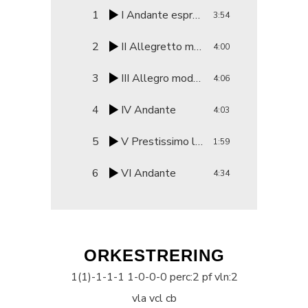
1
I Andante espressivo
3:54
2
II Allegretto marcato
4:00
3
III Allegro moderato
4:06
4
IV Andante
4:03
5
V Prestissimo leggiero
1:59
6
VI Andante
4:34
ORKESTRERING
1(1)-1-1-1 1-0-0-0 perc:2 pf vln:2
vla vcl cb