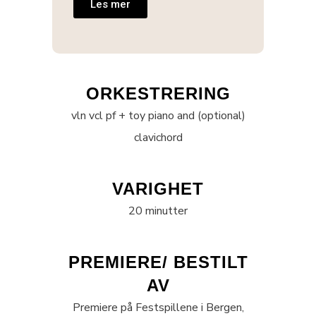
Les mer
ORKESTRERING
vln vcl pf + toy piano and (optional)
clavichord
VARIGHET
20 minutter
PREMIERE/ BESTILT
AV
Premiere på Festspillene i Bergen,