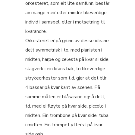
orkesteret, som eit lite samfunn, består
av mange meir eller mindre likeverdige
individ i samspel, eller i motsetning til
kvarandre.
Orkesteret er på grunn av desse ideane
delt symmetrisk i to, med pianisten i
midten, harpe og celesta på kvar si side,
slagverk i ein krans bak, to likeverdige
strykeorkester som t.d. gjer at det blir
4 bassar på kvar kant av scenen. På
samme måten er blåsarane også delt,
td. med ei fløyte på kvar side, piccolo i
midten. Ein trombone på kvar side, tuba
i midten. Ein trompet ytterst på kvar
side osb.