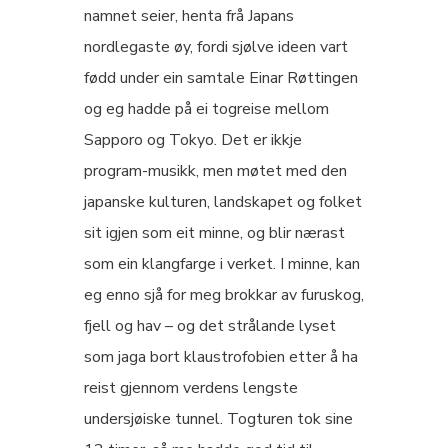
namnet seier, henta frå Japans
nordlegaste øy, fordi sjølve ideen vart
fødd under ein samtale Einar Røttingen
og eg hadde på ei togreise mellom
Sapporo og Tokyo. Det er ikkje
program-musikk, men møtet med den
japanske kulturen, landskapet og folket
sit igjen som eit minne, og blir nærast
som ein klangfarge i verket. I minne, kan
eg enno sjå for meg brokkar av furuskog,
fjell og hav – og det strålande lyset
som jaga bort klaustrofobien etter å ha
reist gjennom verdens lengste
undersjøiske tunnel. Togturen tok sine