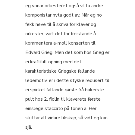
eg vonar orkesteret også vil la andre
komponistar nyta godt av. Når eg no
fekk høve til å skriva for klaver og
orkester, vart det for freistande å
kommentera a-moll konserten til
Edvard Grieg. Men det som hos Grieg er
ei kraftfull opning med det
karakteristiske Griegske fallande
ledemotiv, er i dette stykke redusert til
ei spinkel fallande rørsle frå bakerste
pult hos 2. fiolin til klaverets første
einslege staccato på tonen a. Her
sluttar all vidare likskap, så vidt eg kan
sjå.