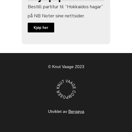
Bestill partitur til “Hokkaidos hagar”
på NB Noter sine nettsider.
Kjøp her
© Knut Vaage 2023
Utviklet av
Bergøya