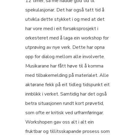
12 timer, så me hadde god tid til
spekulasjonar. Det har også tatt tid å
utvikla dette stykket i og med at det
har vore med i eit forsøksprosjekt i
orkesteret med å laga ein workshop for
utprøving av nye verk. Dette har opna
opp for dialog mellom alle involverte.
Musikarane har fått høve til å komma
med tilbakemelding på materialet. Alle
aktørane fekk på eit tidleg tidspunkt eit
innblikk i verket. Samtidig har det også
betra situasjonen rundt kort prøvetid,
som ofte er kritisk ved urframføringar.
Workshopen gav oss alt i alt ein
fruktbar og tillitsskapande prosess som