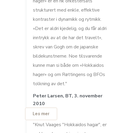
hager» er en rik orkestersats
strukturert med enkle, effektive
kontraster i dynamikk og rytmikk.
«Det er aldri kjedelig, og du får aldri
inntrykk av at de har det travelt»,
skrev van Gogh om de japanske
bildekunstnerne. Noe tilsvarende
kunne man si både om «Hokkaidos
hager» og om Røttingens og BFOs
tolkning av det."
Peter Larsen, BT, 3. november
2010
Les mer
"Knut Vaages "Hokkaidos hagar", er