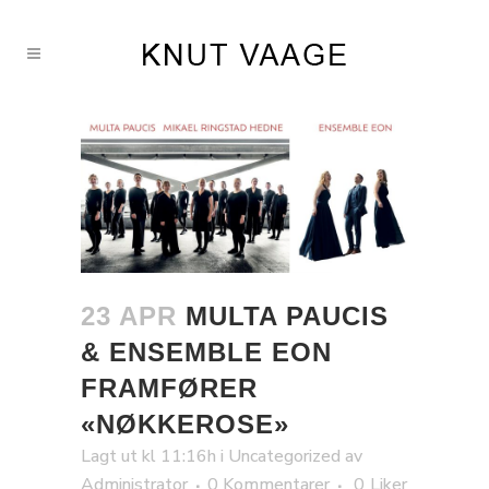
23 APR
MULTA PAUCIS
& ENSEMBLE EON
FRAMFØRER
«NØKKEROSE»
Lagt ut kl 11:16h
i
Uncategorized
av
Administrator
0 Kommentarer
0
Liker