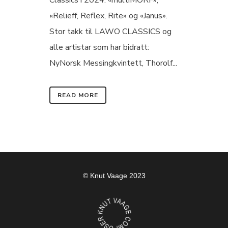
Classics i 2024: «multiMORF»,
«Relieff, Reflex, Rite» og «Janus».
Stor takk til LAWO CLASSICS og
alle artistar som har bidratt:
NyNorsk Messingkvintett, Thorolf...
READ MORE
© Knut Vaage 2023