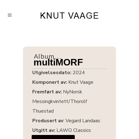
Album...
multiMORF
Utgivelsesdato:
2024
Komponert av:
Knut Vaage
Fremført av:
NyNorsk
Messingkvintett/Thorolf
Thuestad
Produsert av
: Vegard Landaas
Utgitt av:
LAWO Classics