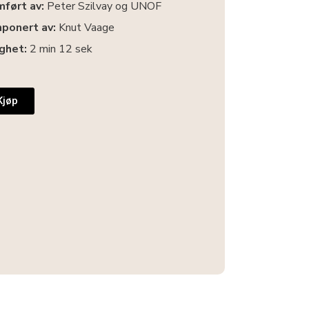
mført av:
Peter Szilvay og UNOF
ponert av:
Knut Vaage
ighet:
2 min 12 sek
Kjøp