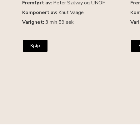
Fremført av:
Peter Szilvay og UNOF
Fre
Komponert av:
Knut Vaage
Kom
Varighet:
3 min 59 sek
Var
Kjøp