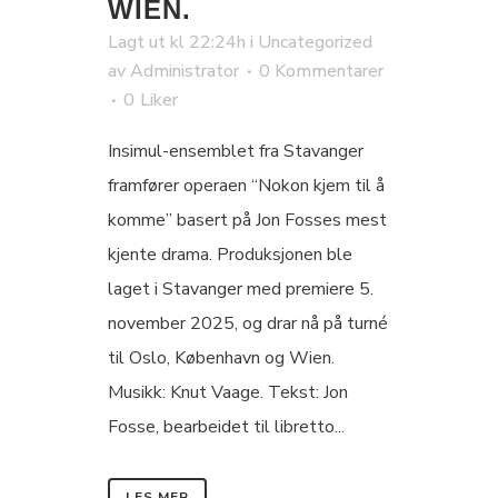
WIEN.
Lagt ut kl 22:24h
i
Uncategorized
av
Administrator
0 Kommentarer
0
Liker
Insimul-ensemblet fra Stavanger
framfører operaen “Nokon kjem til å
komme” basert på Jon Fosses mest
kjente drama. Produksjonen ble
laget i Stavanger med premiere 5.
november 2025, og drar nå på turné
til Oslo, København og Wien.
Musikk: Knut Vaage. Tekst: Jon
Fosse, bearbeidet til libretto...
LES MER