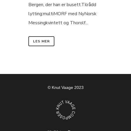
Bergen, der han er busett.Tilrådd
lytting:multiMORF med NyNorsk
Messingkvintett og Thorolf...
LES MER
© Knut Vaage 2023