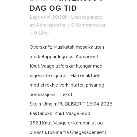
DAG OG TID
Lagt ut kl 10:18h
i
Uncategorized
av
Administrator
0 Kommentarer
0
Liker
Overskrift: Musikalsk mosaikk utan
merkelappar Ingress: Komponist
Knut Vaage utforskar klangar med
eigenarta signatur. Han er aktuell
med ei rekkje verk, plater, prisar og
nominasjonar. Tekst:
Stein UrheimPUBLISERT 15.04.2025
Faktaboks: Knut VaageFødd
1961Knut Vaage er komponist og
pianist utdanna frå Griegakademiet i