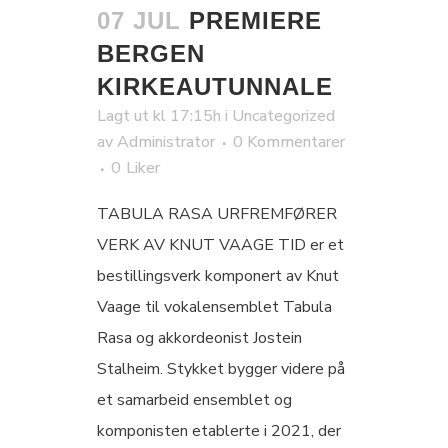
07 JUL
PREMIERE
BERGEN
KIRKEAUTUNNALE
Lagt ut kl 17:15h
i
Uncategorized
av
Administrator
0 Kommentarer
0
Liker
TABULA RASA URFREMFØRER
VERK AV KNUT VAAGE TID er et
bestillingsverk komponert av Knut
Vaage til vokalensemblet Tabula
Rasa og akkordeonist Jostein
Stalheim. Stykket bygger videre på
et samarbeid ensemblet og
komponisten etablerte i 2021, der