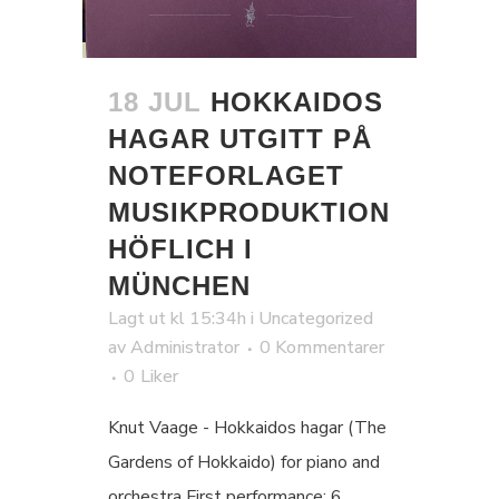
18 JUL
HOKKAIDOS
HAGAR UTGITT PÅ
NOTEFORLAGET
MUSIKPRODUKTION
HÖFLICH I
MÜNCHEN
Lagt ut kl 15:34h
i
Uncategorized
av
Administrator
0 Kommentarer
0
Liker
Knut Vaage - Hokkaidos hagar (The
Gardens of Hokkaido) for piano and
orchestra First performance: 6.